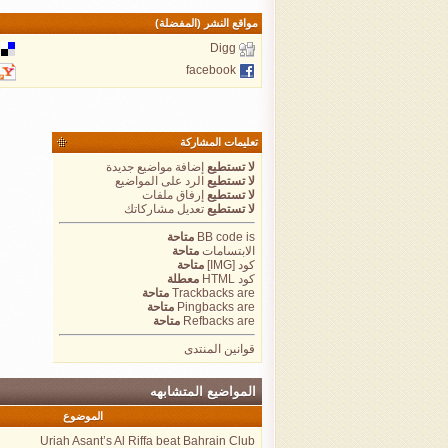
مواقع النشر (المفضلة)
Digg
facebook
تعليمات المشاركة
لا تستطيع
إضافة مواضيع جديدة
لا تستطيع
الرد على المواضيع
لا تستطيع
إرفاق ملفات
لا تستطيع
تعديل مشاركاتك
is
BB code
متاحة
الابتسامات
متاحة
كود [IMG]
متاحة
كود HTML
معطلة
are
Trackbacks
متاحة
are
Pingbacks
متاحة
are
Refbacks
متاحة
قوانين المنتدى
المواضيع المتشابهه
الموضوع
Uriah Asant’s Al Riffa beat Bahrain Club