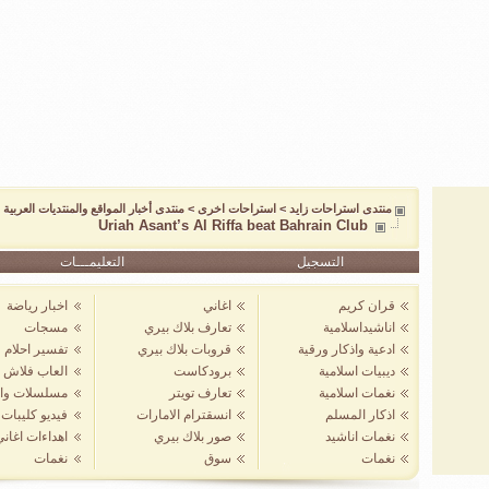
منتدى استراحات زايد
>
استراحات اخرى
>
منتدى أخبار المواقع والمنتديات العربية و
Uriah Asant’s Al Riffa beat Bahrain Club
التسجيل
التعليمـــات
قران كريم
اغاني
اخبار رياضة
اناشيداسلامية
تعارف بلاك بيري
مسجات
ادعية واذكار ورقية
قروبات بلاك بيري
تفسير احلام
ديبيات اسلامية
برودكاست
العاب فلاش
نغمات اسلامية
تعارف تويتر
مسلسلات واف
اذكار المسلم
انسقترام الامارات
فيديو كليبات
نغمات اناشيد
صور بلاك بيري
اهداءات اغان
نغمات
سوق
نغمات