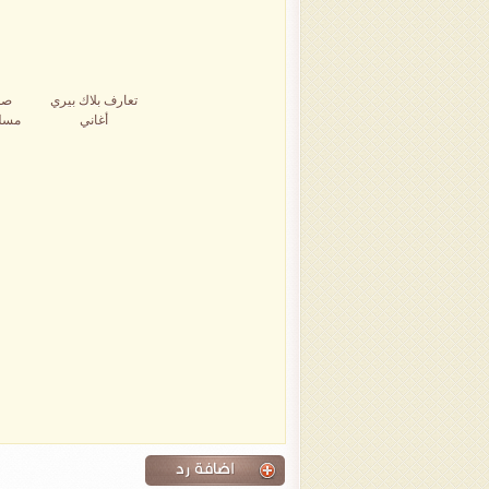
تعارف بلاك بيري
صو
أغاني
مسل