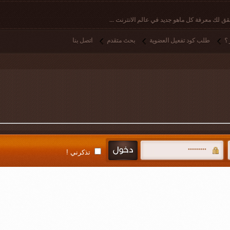
ق لك معرفة كل ماهو جديد في عالم الانترنت ...
؟
طلب كود تفعيل العضوية
بحث متقدم
اتصل بنا
تذكرني !