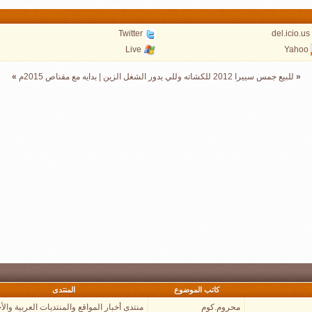
Twitter
del.icio.us
Live
Yahoo
«
للبيع جمس سييرا 2012 للكشاته وللي يدور الشغل الزين
|
بدايه مع مقناص 2015م
»
كاتب الموضوع
المنتدى
محروم.كوم
منتدى أخبار المواقع والمنتديات العربية والأج