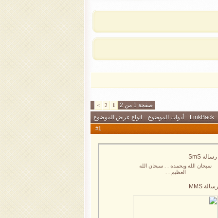
صفحة 1 من 2
>
2
1
LinkBack
أدوات الموضوع
انواع عرض الموضوع
1
#
رسالة
SmS
سبحان الله وبحمده . . سبحان الله
العظيم . .
سالة
MMS