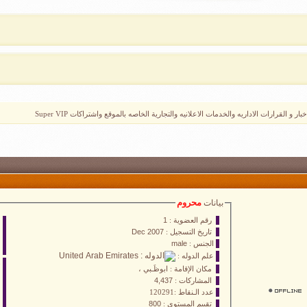
ار و القرارات الاداريه والخدمات الاعلانيه والتجارية الخاصه بالموقع واشتراكات Super VIP
محروم
بيانات
رقم العضوية :
1
تاريخ التسجيل :
Dec 2007
الجنس :
male
علم الدوله :
ر
مكان الإقامة :
ابوظَـبي ،
المشاركات :
4,437
عدد الـنقاط :120291
تقييم المستوى :
800