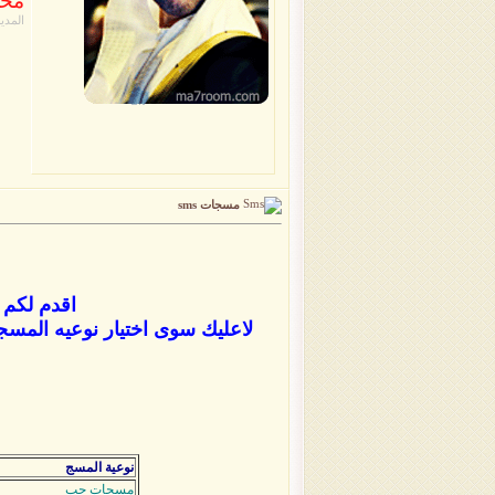
محر
المدير
مسجات sms
اقدم لكم 
لاعليك سوى اختيار نوعيه المسج
نوعية المسج
مسجات حب