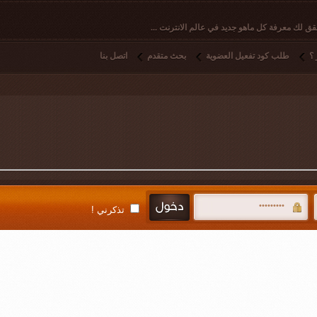
ق لك معرفة كل ماهو جديد في عالم الانترنت ...
؟
طلب كود تفعيل العضوية
بحث متقدم
اتصل بنا
تذكرني !