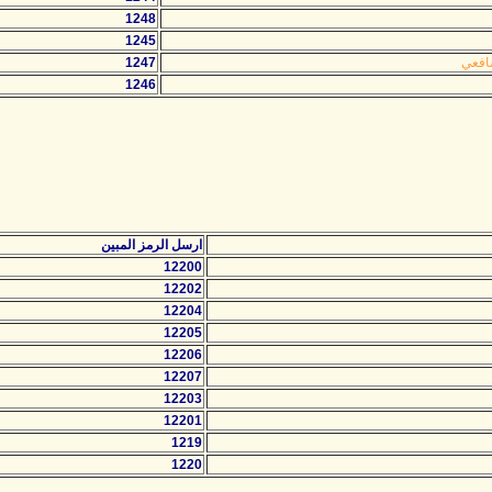
1248
1245
افعي
1247
1246
ارسل الرمز المبين
12200
12202
12204
12205
12206
12207
12203
12201
1219
1220