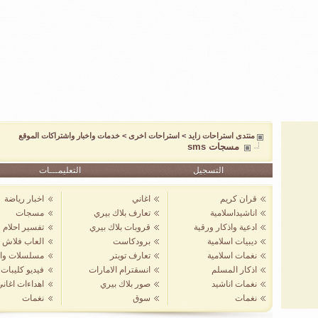
منتدى استراحات زايد
>
استراحات اخرى
>
خدمات واخبار واشتراكات الموقع
مسجات sms
التسجيل
التعليمـــات
قران كريم
اغاني
اخبار رياضة
اناشيداسلامية
تعارف بلاك بيري
مسجات
ادعية واذكار ورقية
قروبات بلاك بيري
تفسير احلام
ديبيات اسلامية
برودكاست
العاب فلاش
نغمات اسلامية
تعارف تويتر
مسلسلات واف
اذكار المسلم
انسقترام الامارات
فيديو كليبات
نغمات اناشيد
صور بلاك بيري
اهداءات اغان
نغمات
سوق
نغمات