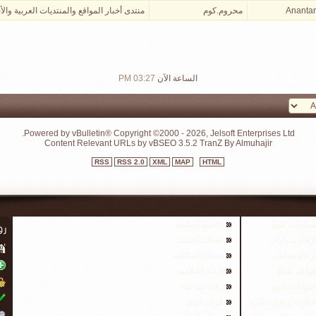
Anantar
محروم.كوم
منتدى أخبار المواقع والمنتديات العربية والأ
الساعة الآن
03:27 PM
Powered by vBulletin® Copyright ©2000 - 2026, Jelsoft Enterprises Ltd.
Content Relevant URLs by
vBSEO
3.5.2
TranZ By Almuhajir
RSS
RSS 2.0
XML
MAP
HTML
سيارات للبيع
اناشيد اسلامية
ارقام سيارات
نغمات اناشيد
ارقام هواتف
نغمات اسلامية
هواتف للبيع
ادعية اسلامية
حيوانات للبيع
رقية شرعية
قوارب ويخوت للبيع
قران كريم