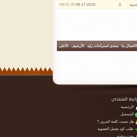
جنبية
0
09-17-2015
01:30 AM
الاتصال بنا
-
منتدى استراحات زايد
-
الأرشيف
-
الأعلى
الرئيسية
التسجيل
هل نسيت كلمة المرور ؟
طلب كود تفعيل العضوية
بحث متقدم