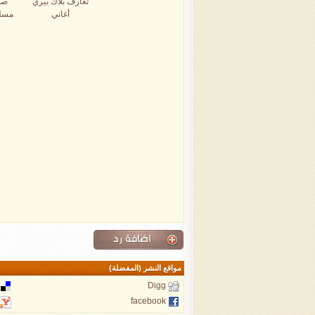
تعارف بلاك بيري
صو
أغاني
مسل
مواقع النشر (المفضلة)
Digg
facebook