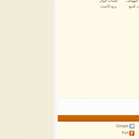
للهواتف
نغمات جوال
 للبيع
برودكاست
Google
Furl