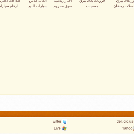
ر بلاك بيري
قروبات بلاك بيري
اخبار رياضية
العاب فلاش
اهداءات اغاني 
سلات رمضان
مسجات
سوق محروم
سيارات للبيع
ارقام سيارات
Twitter
del.icio.us
Live
Yahoo