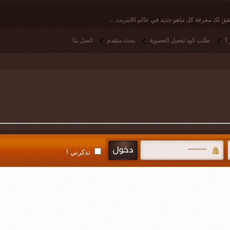
ق لك معرفة كل ماهو جديد في عالم الانترنت ...
؟
طلب كود تفعيل العضوية
بحث متقدم
اتصل بنا
تذكرني !