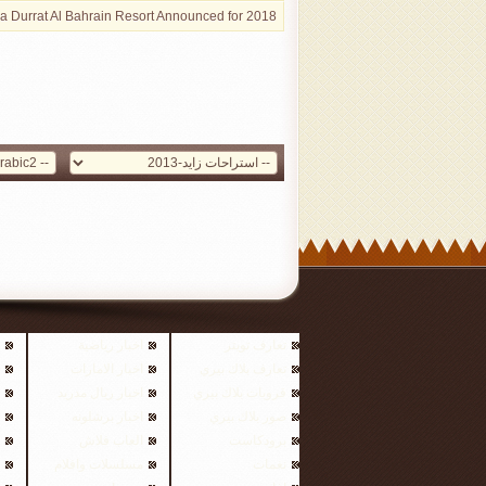
a Durrat Al Bahrain Resort Announced for 2018
تعارف تويتر
اخبار رياضية
تعارف بلاك بيري
اخبار الامارات
قروبات بلاك بيري
اخبار ريال مدريد
صور بلاك بيري
اخبار برشلونه
برودكاست
العاب فلاش
نغمات
مسلسلات وافلام