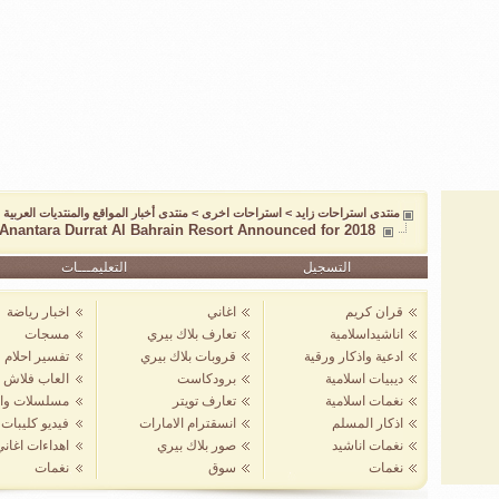
منتدى استراحات زايد
>
استراحات اخرى
>
منتدى أخبار المواقع والمنتديات العربية و
Anantara Durrat Al Bahrain Resort Announced for 2018
التسجيل
التعليمـــات
قران كريم
اغاني
اخبار رياضة
اناشيداسلامية
تعارف بلاك بيري
مسجات
ادعية واذكار ورقية
قروبات بلاك بيري
تفسير احلام
ديبيات اسلامية
برودكاست
العاب فلاش
نغمات اسلامية
تعارف تويتر
مسلسلات واف
اذكار المسلم
انسقترام الامارات
فيديو كليبات
نغمات اناشيد
صور بلاك بيري
اهداءات اغان
نغمات
سوق
نغمات