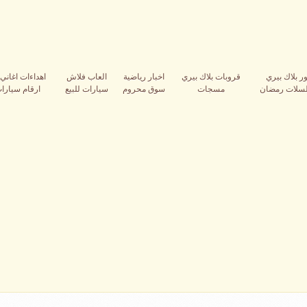
ر بلاك بيري
قروبات بلاك بيري
اخبار رياضية
العاب فلاش
اهداءات اغاني 
سلات رمضان
مسجات
سوق محروم
سيارات للبيع
ارقام سيارات