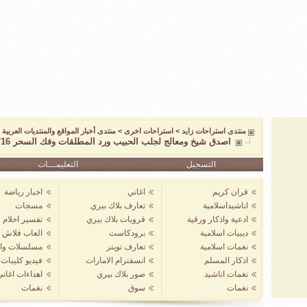
منتدى استراحات زايد
>
استراحات اخرى
>
منتدى أخبار المواقع والمنتديات العربية و
اصدق شيخ ومعالج لجلب الحبيب ورد المطلقات وفك السحر 004917626667716
التسجيل
التعليمـــات
قران كريم
اغاني
اخبار رياضة
اناشيداسلامية
تعارف بلاك بيري
مسجات
ادعية واذكار ورقية
قروبات بلاك بيري
تفسير احلام
ديبيات اسلامية
برودكاست
العاب فلاش
نغمات اسلامية
تعارف تويتر
مسلسلات واف
اذكار المسلم
انسقترام الامارات
فيديو كليبات
نغمات اناشيد
صور بلاك بيري
اهداءات اغان
نغمات
سوق
نغمات