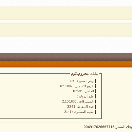
محروم.كوم
بيانات
رقم العضوية :
503
تاريخ التسجيل :
Dec 2007
الجنس :
female
علم الدوله :
المشاركات :
2,100,665
عدد الـنقاط :3341
تقييم المستوى :
2141
0049176266677