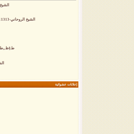
الشيخ الروحا
الشيخ الروحاني-00491771311313 -لجلب الحبيب و خلال ساعة 00491787157771 -لفك و علاج السحر و المس و الأمراض الروحية-
ط§ظ„ط´ظٹ
الشي
إعلانات عشوائية