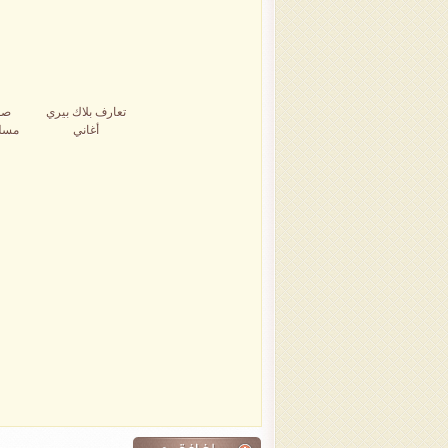
تعارف بلاك بيري
صو
أغاني
مسل