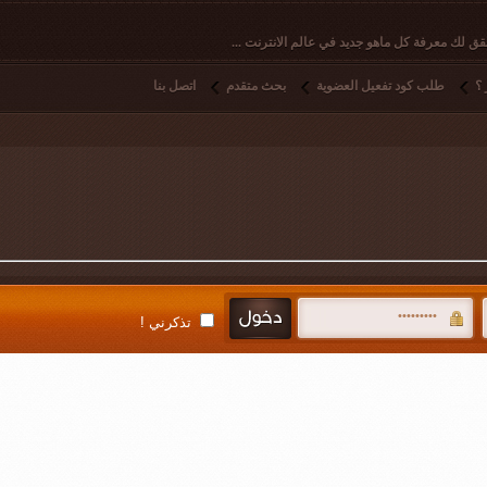
ق لك معرفة كل ماهو جديد في عالم الانترنت ...
؟
طلب كود تفعيل العضوية
بحث متقدم
اتصل بنا
تذكرني !