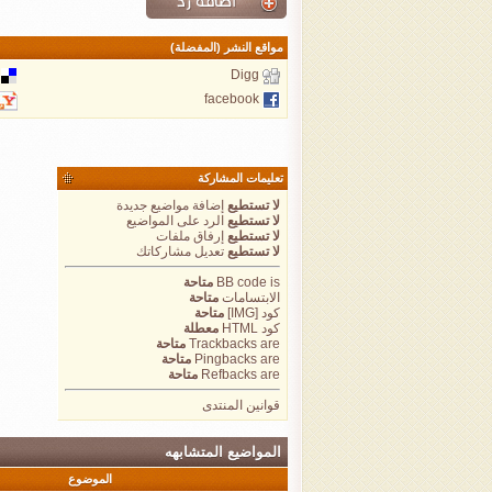
مواقع النشر (المفضلة)
Digg
facebook
تعليمات المشاركة
لا تستطيع
إضافة مواضيع جديدة
لا تستطيع
الرد على المواضيع
لا تستطيع
إرفاق ملفات
لا تستطيع
تعديل مشاركاتك
is
BB code
متاحة
الابتسامات
متاحة
كود [IMG]
متاحة
كود HTML
معطلة
are
Trackbacks
متاحة
are
Pingbacks
متاحة
are
Refbacks
متاحة
قوانين المنتدى
المواضيع المتشابهه
الموضوع