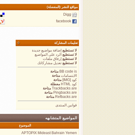
مواقع النشر (المفضلة)
Digg
facebook
تعليمات المشاركة
لا تستطيع
إضافة مواضيع جديدة
لا تستطيع
الرد على المواضيع
لا تستطيع
إرفاق ملفات
لا تستطيع
تعديل مشاركاتك
is
BB code
متاحة
الابتسامات
متاحة
كود [IMG]
متاحة
كود HTML
معطلة
are
Trackbacks
متاحة
are
Pingbacks
متاحة
are
Refbacks
متاحة
قوانين المنتدى
المواضيع المتشابهه
الموضوع
APTOPIX Mideast Bahrain Yemen