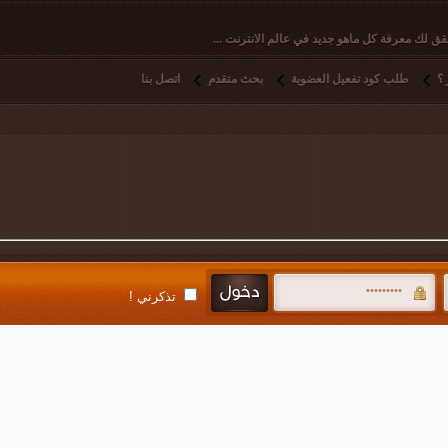
ق لك معرفة كل ماهو جديد في عالم الانترنت ...
؟
طلب كود تفعيل العضوية
بحث متقدم
اتصل بنا
تذكرني !