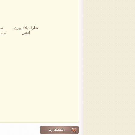
تعارف بلاك بيري
صو
أغاني
مسل