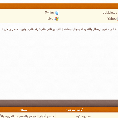
Twitter
del.icio.us
Live
Yahoo
«
ابي مقوي ارسال بالنفود افيدونا ياجماعه
|
الفيديو تاني على ترند على يوتيوب مصر ولكن
»
كاتب الموضوع
المنتدى
محروم.كوم
منتدى أخبار المواقع والمنتديات العربية والأ