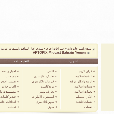
منتدى استراحات زايد
>
استراحات اخرى
>
منتدى أخبار المواقع والمنتديات العربية و
APTOPIX Mideast Bahrain Yemen
التسجيل
التعليمـــات
قران كريم
اغاني
اخبار رياضة
اناشيداسلامية
تعارف بلاك بيري
مسجات
ادعية واذكار ورقية
قروبات بلاك بيري
تفسير احلام
ديبيات اسلامية
برودكاست
العاب فلاش
نغمات اسلامية
تعارف تويتر
مسلسلات واف
اذكار المسلم
انسقترام الامارات
فيديو كليبات
نغمات اناشيد
صور بلاك بيري
اهداءات اغان
نغمات
سوق
نغمات