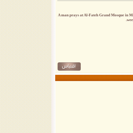
A man prays at Al-Fateh Grand Mosque in Mana
wee