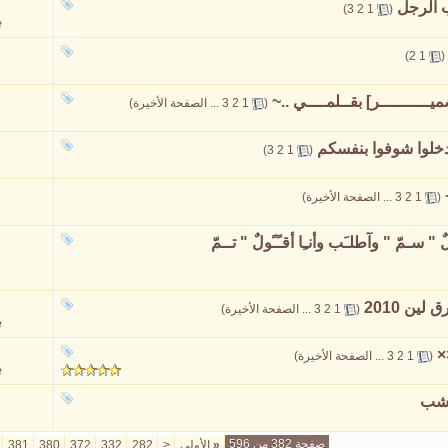
 الرجل
‏
)
3
2
1
(
ب
)
2
1
(
ميــــــــــر] بقــلمــــي ..~
‏
(
1
2
3
...
الصفحة الأخيرة
)
خلوا شوفوا بنفسكم
‏
)
3
2
1
(
‏
(
1
2
3
...
الصفحة الأخيرة
)
ًولٌ " سـمّ " وآطلـَب وأنـِا أقـًـًولٌ " تــمّ
‏
(
1
2
3
...
الصفحة الأخيرة
)
ب
‏
(
1
2
3
...
الصفحة الأخيرة
)
ب
خشب
صفحة 382 من 596
«
الأولى
<
282
332
372
380
381