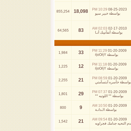
10:29 PM
08-25-2023
18,098
855,254
بواسطة
خبير سيو
02:03 AM
02-17-2010
83
64,565
بواسطة
أنفآسِك أنـا
11:29 PM
01-20-2009
33
1,984
بواسطة
ήoOήY
11:18 PM
01-20-2009
12
1,225
بواسطة
ήoOήY
08:59 PM
01-20-2009
21
2,255
بواسطة
خآسره آبتسآمتي
07:37 PM
01-20-2009
29
1,801
بواسطة
** اللوتيه **
10:50 AM
01-20-2009
9
800
بواسطة
الـدانـة
09:54 AM
01-20-2009
21
1,542
م التحيه جدامك فجراويه