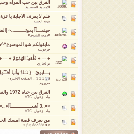
الفرق بين حب المرأه وحب
الاميرهـ الصغيرهـ
قلم لا يعرف الاجابة يا غزة
‏
بنوتة عجيبة
حينمـــآآ يموتــــــــ..~ [الض
♥دمعه الشوقـ♥
مابقولكم شو الموضوع^^د
فرفوشة
+ --- + قَلْعَهـْ الهُمُوْمْ + --- +
بوالجازي
يـــابويّ --{ نـَـادُ وأنـِا أقـًـ
(
1
2
3
...
الصفحة الأخيرة
)
مريووم
الفرق بين حياه 1972 والفرق لين 2010
ولد_زعبيل_VTC
××..3 أشيــــــــــــــآآء ..××
ولد_زعبيل_VTC
من يعرف قصة امسك ال
» βỊη άℓ đόόŁα «