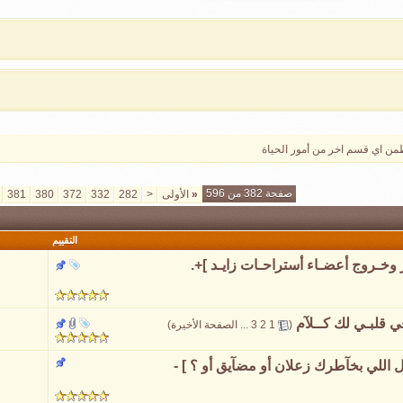
 ظمن اي قسم اخر من أمور الحياة
صفحة 382 من 596
«
الأولى
<
282
332
372
380
381
التقييم
وخـروج أعضـاء أستراحـات زايـد ]+.
في قلبـي لك كــلآم
‏
(
1
2
3
...
الصفحة الأخيرة
)
للي بخآطرك زعلان أو مضآيق أو ؟ ] -