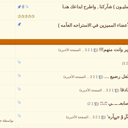
ليـون ) شآركنا , واطرح ابداعك هنـا
عضاء المميزين في الاستراحه العآمه )
ير وانت منهم!!!
‏
(
1
2
3
...
الصفحة الأخيرة
)
)
3
2
ل رضيع ....
‏
(
1
2
3
...
الصفحة الأخيرة
)
دقا
‏
(
1
2
3
...
الصفحة الأخيرة
)
صابعـ ــ ـي ؛؛،؛؛
‏
)
2
1
(
ـٍ وْ جـٍـٍآره‘
‏
(
1
2
3
...
الصفحة الأخيرة
)
بواسطة
جد