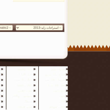
تعارف تويتر
اخبار رياضية
تعارف بلاك بيري
اخبار الامارات
قروبات بلاك بيري
اخبار ريال مدريد
صور بلاك بيري
اخبار برشلونه
برودكاست
العاب فلاش
نغمات
مسلسلات وافلام
اغاني
مسجات
اغاني للهواتف
فيديو كليبات