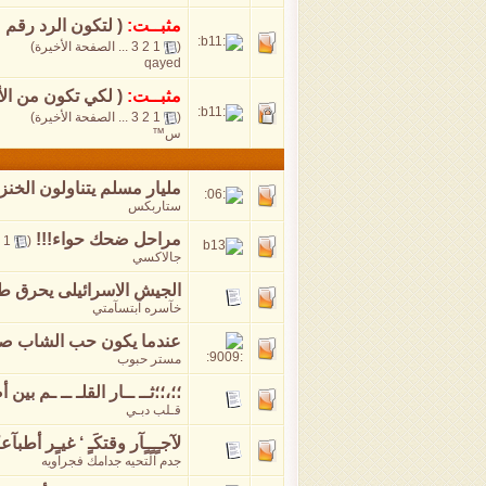
مثبــت:
( لتكون الرد رقم م
(
1
2
3
...
الصفحة الأخيرة
)
qayed
مثبــت:
( لكي تكون من الأ
(
1
2
3
...
الصفحة الأخيرة
)
س™
مليار مسلم يتناولون الخنز
ستاربكس
مراحل ضحك حواء!!!
‏
1
(
جالاكسي
الجيش الاسرائيلى يحرق طف
خآسره آبتسآمتي
عندما يكون حب الشاب صا
مستر حبوب
؛؛،؛؛ثــ ــار القلـ ــ ـم بين أ
قـلب دبـي
لآجـٍـٍـٍآر وقتكَـٍ ‘ غيـٍر أطبآعكَ
جدم التحيه جدامك فجراويه