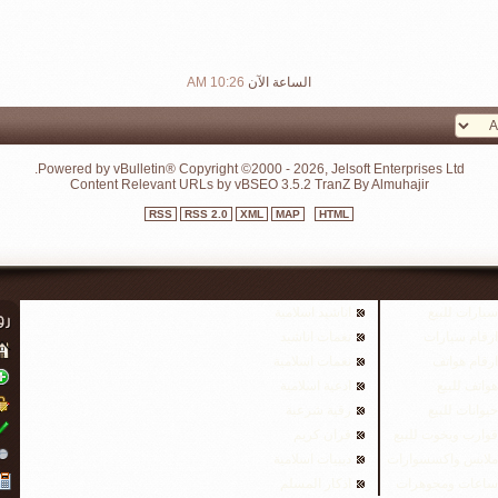
الساعة الآن
10:26 AM
Powered by vBulletin® Copyright ©2000 - 2026, Jelsoft Enterprises Ltd.
Content Relevant URLs by
vBSEO
3.5.2
TranZ By Almuhajir
RSS
RSS 2.0
XML
MAP
HTML
سيارات للبيع
اناشيد اسلامية
ارقام سيارات
نغمات اناشيد
ارقام هواتف
نغمات اسلامية
هواتف للبيع
ادعية اسلامية
حيوانات للبيع
رقية شرعية
قوارب ويخوت للبيع
قران كريم
ملابس واكسسوارات
ديبيات اسلامية
ساعات ومجوهرات
اذكار المسلم