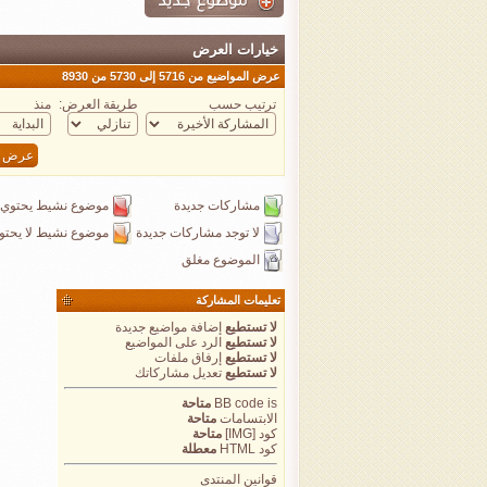
خيارات العرض
عرض المواضيع من 5716 إلى 5730 من 8930
ترتيب حسب
طريقة العرض:
منذ
مشاركات جديدة
موضوع نشيط يحتوي 
لا توجد مشاركات جديدة
موضوع نشيط لا يحتو
الموضوع مغلق
تعليمات المشاركة
لا تستطيع
إضافة مواضيع جديدة
لا تستطيع
الرد على المواضيع
لا تستطيع
إرفاق ملفات
لا تستطيع
تعديل مشاركاتك
is
BB code
متاحة
الابتسامات
متاحة
كود [IMG]
متاحة
كود HTML
معطلة
قوانين المنتدى