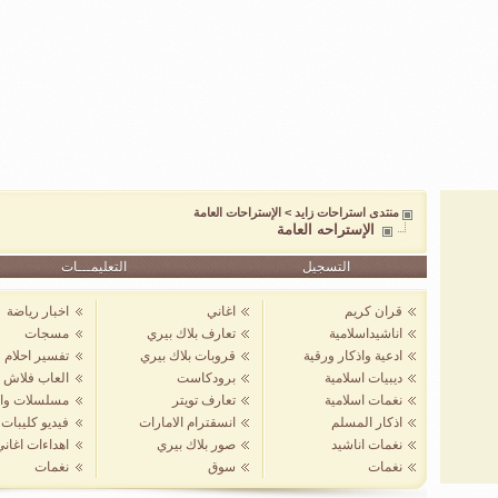
منتدى استراحات زايد
>
الإستراحات العامة
الإستراحه العامة
التسجيل
التعليمـــات
قران كريم
اغاني
اخبار رياضة
اناشيداسلامية
تعارف بلاك بيري
مسجات
ادعية واذكار ورقية
قروبات بلاك بيري
تفسير احلام
ديبيات اسلامية
برودكاست
العاب فلاش
نغمات اسلامية
تعارف تويتر
مسلسلات واف
اذكار المسلم
انسقترام الامارات
فيديو كليبات
نغمات اناشيد
صور بلاك بيري
اهداءات اغان
نغمات
سوق
نغمات