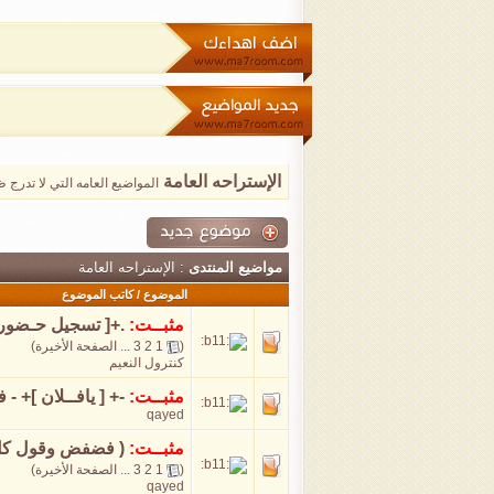
الإستراحه العامة
المواضيع العامه التي لا تدرج
مواضيع المنتدى
: الإستراحه العامة
الموضوع
/
كاتب الموضوع
مثبــت:
.+[ تسجيل حـضور 
(
1
2
3
...
الصفحة الأخيرة
)
كنترول النعيم
مثبــت:
-+ [ يافــلان ]+ - 
qayed
مثبــت:
( فضفض وقول كل ا
(
1
2
3
...
الصفحة الأخيرة
)
qayed