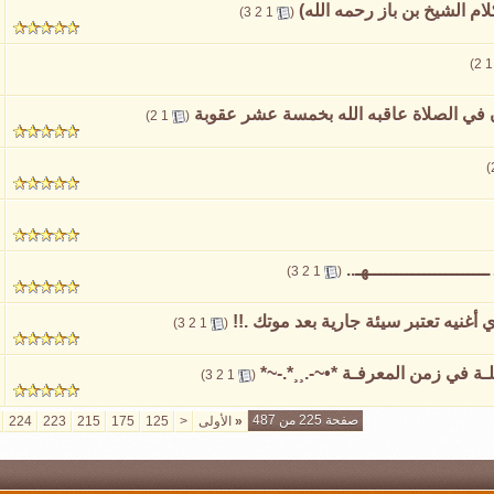
لام الشيخ بن باز رحمه الله)
‏
)
3
2
1
(
)
2
1
ي الصلاة عاقبه الله بخمسة عشر عقوبة
‏
)
2
1
(
)
ــــــــــــــــــــهـ..
‏
)
3
2
1
(
أغنيه تعتبر سيئة جارية بعد موتك .!!
‏
)
3
2
1
(
لـة في زمن المعرفـة *•~-.¸¸*.-~*
‏
)
3
2
1
(
صفحة 225 من 487
«
الأولى
<
125
175
215
223
224