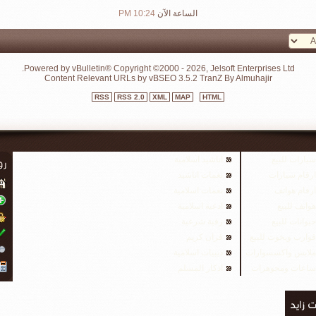
الساعة الآن
10:24 PM
Powered by vBulletin® Copyright ©2000 - 2026, Jelsoft Enterprises Ltd.
Content Relevant URLs by
vBSEO
3.5.2
TranZ By Almuhajir
RSS
RSS 2.0
XML
MAP
HTML
سيارات للبيع
اناشيد اسلامية
ارقام سيارات
نغمات اناشيد
ارقام هواتف
نغمات اسلامية
هواتف للبيع
ادعية اسلامية
حيوانات للبيع
رقية شرعية
قوارب ويخوت للبيع
قران كريم
ملابس واكسسوارات
ديبيات اسلامية
ساعات ومجوهرات
اذكار المسلم