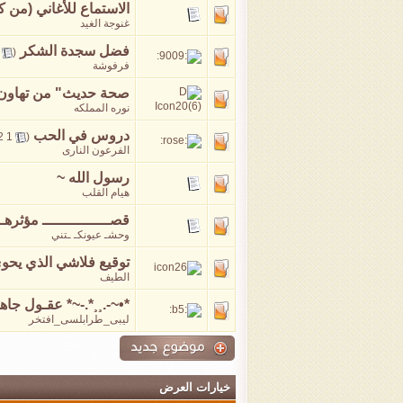
الاستماع للأغاني (من ك
غنوجة الغيد
فضل سجدة الشكر
‏
(
فرفوشة
صحة حديث" من تهاون ف
نوره المملكه
دروس في الحب
‏
2
1
(
الفرعون النارى
رسول الله ~
هيام القلب
قصـــــــــــــــ مؤثرهـ ــ
وحشـ عيونكـ ـتني
توقيع فلاشي الذي يحوي 
الطيف
*•~-.¸¸*.-~* عقـول جاه
ليبى_طرابلسى_افتخر
خيارات العرض