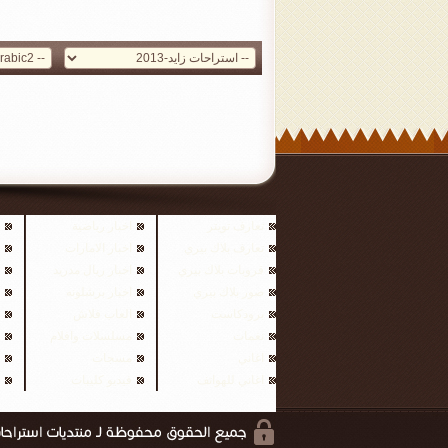
تعارف تويتر
اخبار رياضية
تعارف بلاك بيري
اخبار الامارات
قروبات بلاك بيري
اخبار ريال مدريد
صور بلاك بيري
اخبار برشلونه
برودكاست
العاب فلاش
نغمات
مسلسلات وافلام
اغاني
مسجات
اغاني للهواتف
فيديو كليبات