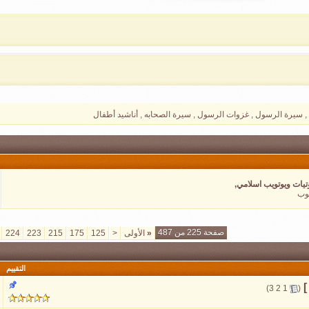
 , سيرة الرسول , غزوات الرسول , سيرة الصحابه , أناشيد أطفال
يات ويوتويب اسلامي,
يوب
صفحة 225 من 487
«
الأولى
<
125
175
215
223
224
التقييم
]
‏
)
3
2
1
(