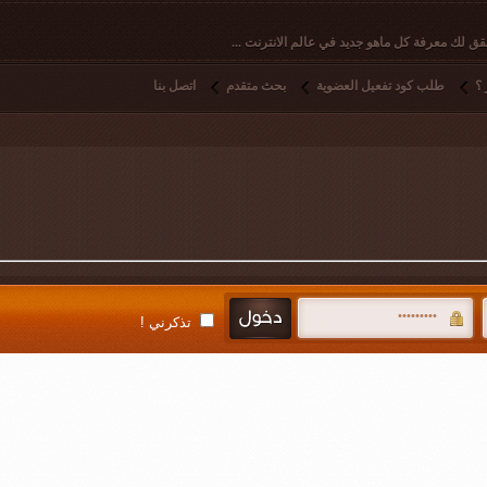
ق لك معرفة كل ماهو جديد في عالم الانترنت ...
؟
طلب كود تفعيل العضوية
بحث متقدم
اتصل بنا
تذكرني !