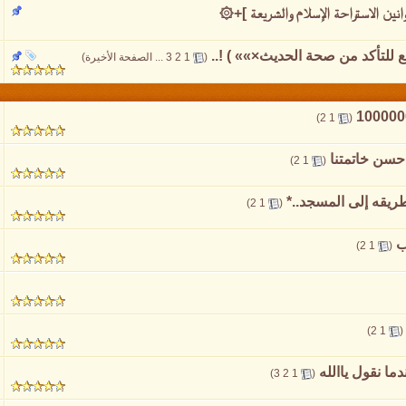
وانين الاستراحة الإسلام والشريعة ]+۞
قع للتأكد من صحة الحديث×»» ) !..
‏
(
1
2
3
...
الصفحة الأخيرة
)
‏
)
2
1
(
احسن خاتمتنا
‏
)
2
1
(
ريقه إلى المسجد..*
‏
)
2
1
(
ب
‏
)
2
1
(
)
2
1
(
ما نقول ياالله
‏
)
3
2
1
(