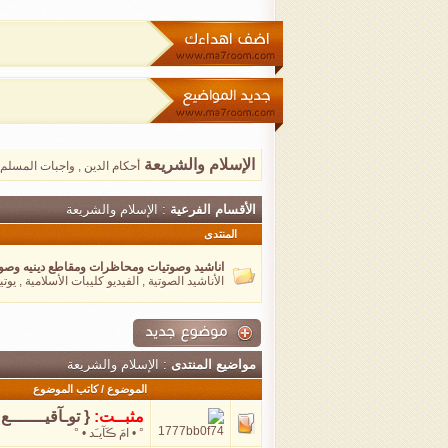
الإسلام والشريعة
أحكام الدين , واجبات المسلم
الأقسام الفرعية
: الإسلام والشريعة
المنتدى
اناشيد وصوتيات ومحاظرات ومقاطع دينيه وصوت
الأناشيد الصوتية , الفيديو كليبات الأسلامية , يوت
مواضيع المنتدى
: الإسلام والشريعة
الموضوع
/
كاتب الموضوع
مثبــت:
{ توـآقيـــــــع 
° • امَ ڪَآيـَد • °