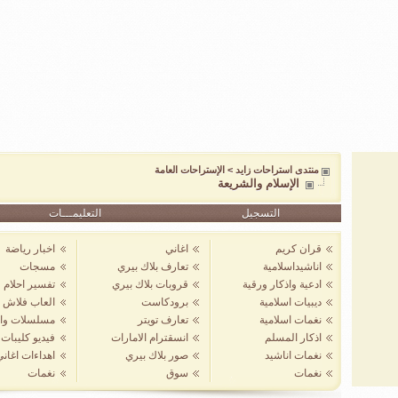
منتدى استراحات زايد
>
الإستراحات العامة
الإسلام والشريعة
التسجيل
التعليمـــات
قران كريم
اغاني
اخبار رياضة
اناشيداسلامية
تعارف بلاك بيري
مسجات
ادعية واذكار ورقية
قروبات بلاك بيري
تفسير احلام
ديبيات اسلامية
برودكاست
العاب فلاش
نغمات اسلامية
تعارف تويتر
مسلسلات واف
اذكار المسلم
انسقترام الامارات
فيديو كليبات
نغمات اناشيد
صور بلاك بيري
اهداءات اغان
نغمات
سوق
نغمات