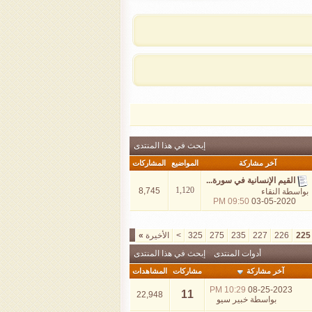
إبحث في هذا المنتدى
آخر مشاركة
المواضيع
المشاركات
القيم الإنسانية في سورة...
1,120
8,745
بواسطة
النقاء
09:50 PM
03-05-2020
225
226
227
235
275
325
>
الأخيرة
»
أدوات المنتدى
إبحث في هذا المنتدى
آخر مشاركة
مشاركات
المشاهدات
10:29 PM
08-25-2023
11
22,948
بواسطة
خبير سيو