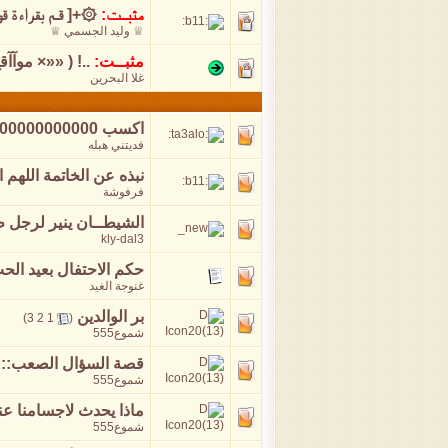
مثبــت:
۞+[ قـم بقـراءة ق
♕ وليد الجسمي ♕
مثبــت:
..! ( ««× موآآ
غلا البحرين
اكسب 10000000000000000
فديتني هبله
نبذه عن الخاتمة اللهم 
فرفوشة
الشيطــان ينير لرجل ط
kly-dal3
حكم الاحتفال بعيد الح
غنوجة الغيد
بر الوالدين
‏
)
3
2
1
(
شموع555
قصة السؤال الصعب::
‏
شموع555
ماذا يحدث لاجسامنا عند
شموع555