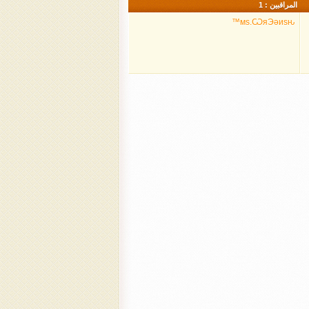
المراقبين : 1
мѕ.ѠяЭǝиѕԋ™