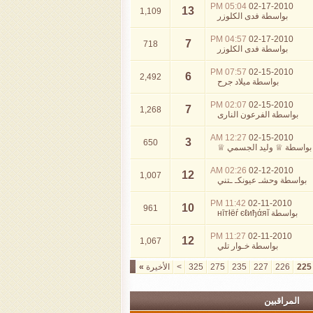
05:04 PM
02-17-2010
13
1,109
بواسطة
فدى الكلوزر
04:57 PM
02-17-2010
7
718
بواسطة
فدى الكلوزر
07:57 PM
02-15-2010
6
2,492
بواسطة
ميلاد جرح
02:07 PM
02-15-2010
7
1,268
بواسطة
الفرعون النارى
12:27 AM
02-15-2010
3
650
بواسطة
♕ وليد الجسمي ♕
02:26 AM
02-12-2010
12
1,007
بواسطة
وحشـ عيونكـ ـتني
11:42 PM
02-11-2010
10
961
بواسطة
нīтłёŕ єℓиђάяĭ
11:27 PM
02-11-2010
12
1,067
بواسطة
خـوار تلي
225
226
227
235
275
325
>
الأخيرة
»
المراقبين