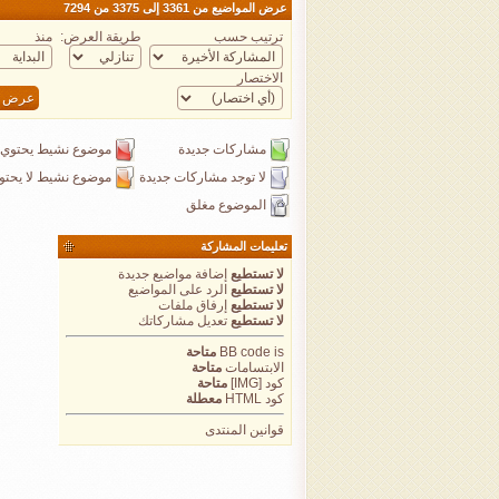
عرض المواضيع من 3361 إلى 3375 من 7294
ترتيب حسب
طريقة العرض:
منذ
الاختصار
مشاركات جديدة
موضوع نشيط يحتوي 
لا توجد مشاركات جديدة
موضوع نشيط لا يحتو
الموضوع مغلق
تعليمات المشاركة
لا تستطيع
إضافة مواضيع جديدة
لا تستطيع
الرد على المواضيع
لا تستطيع
إرفاق ملفات
لا تستطيع
تعديل مشاركاتك
is
BB code
متاحة
الابتسامات
متاحة
كود [IMG]
متاحة
كود HTML
معطلة
قوانين المنتدى