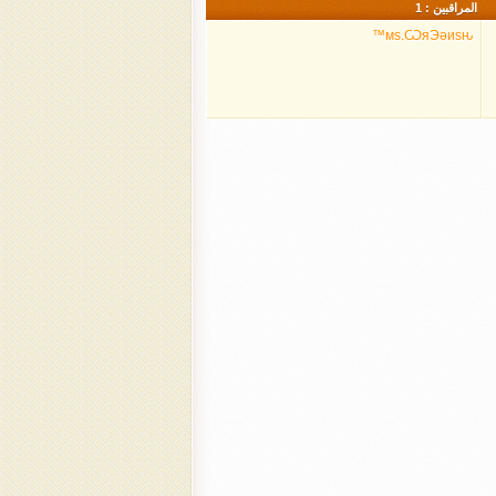
المراقبين : 1
мѕ.ѠяЭǝиѕԋ™