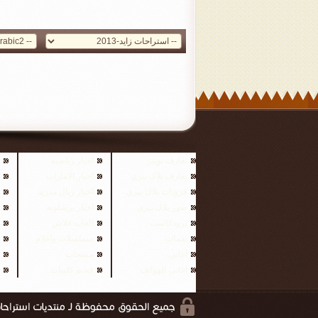
تعارف تويتر
اخبار رياضية
تعارف بلاك بيري
اخبار الامارات
قروبات بلاك بيري
اخبار ريال مدريد
صور بلاك بيري
اخبار برشلونه
برودكاست
العاب فلاش
نغمات
مسلسلات وافلام
اغاني
مسجات
اغاني للهواتف
فيديو كليبات