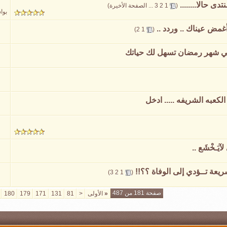
ى حالا........
‏
(
1
2
3
...
الصفحة الأخيرة
)
بوا
غمض عيناك .. وردد ..‏
‏
)
2
1
(
عبه الشريفه ..... ادخل
ريعة تــؤدي إلى الوفاة ؟؟!!
‏
)
3
2
1
(
صفحة 181 من 487
«
الأولى
<
81
131
171
179
180