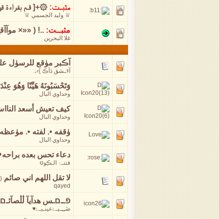
مثبــت:
۞+[ قـم بقـراءة ق
♕ وليد الجسمي ♕
مثبــت:
..! ( ««× موآآ
غلا البحرين
آڪبر مۈقع للرسۈل عليْھ
آ۶ـشڨ ڎآڪ }›،.
وَتَحْسَبُونَهُ هَيِّنًا وَهُوَ عِنْد
وحداوي البال
كيف تعيش أسعد الناا
وحداوي البال
ۈقفه •. لفته •. مۈعظه •.
وحداوي البال
دعاء تحس بعده براحه♥
فتنـۂ الـڪِوטּ
لا تقل اللهم اني صائم
‏
(
qayed
פֿــםـس هدآيآ ڷڷصآئـםـيـטּ םـ
ضَـِـِـيـﮱعينـيـﮱ♥