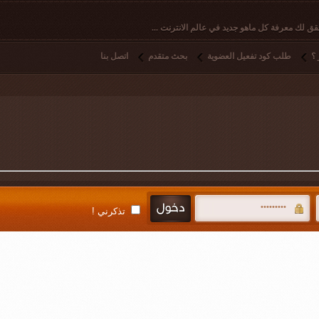
ق لك معرفة كل ماهو جديد في عالم الانترنت ...
؟
طلب كود تفعيل العضوية
بحث متقدم
اتصل بنا
تذكرني !