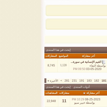
إبحث في هذا المنتدى
آخر مشاركة
المواضيع
المشاركات
القيم الإنسانية في سورة...
1,120
8,745
بواسطة
النقاء
09:50 PM
03-05-2020
181
182
183
191
231
281
>
الأخيرة
»
أدوات المنتدى
إبحث في هذا المنتدى
آخر مشاركة
مشاركات
المشاهدات
10:29 PM
08-25-2023
11
22,948
بواسطة
خبير سيو