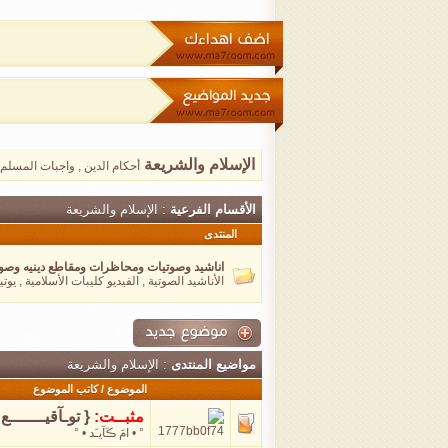
الإسلام والشريعة
أحكام الدين , واجبات المسلم
الأقسام الفرعية
: الإسلام والشريعة
المنتدى
اناشيد وصوتيات ومحاظرات ومقاطع دينيه وصوت
الأناشيد الصوتية , الفيديو كليبات الأسلامية , يوت
مواضيع المنتدى
: الإسلام والشريعة
الموضوع
/
كاتب الموضوع
مثبــت:
{ توـآقيـــــــع 
° • امَ ڪَآيـَد • °