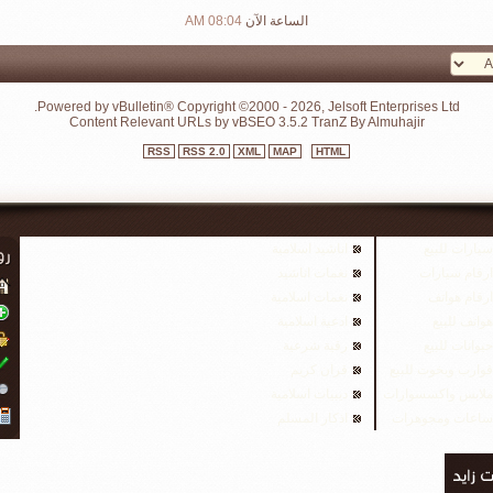
الساعة الآن
08:04 AM
Powered by vBulletin® Copyright ©2000 - 2026, Jelsoft Enterprises Ltd.
Content Relevant URLs by
vBSEO
3.5.2
TranZ By Almuhajir
RSS
RSS 2.0
XML
MAP
HTML
سيارات للبيع
اناشيد اسلامية
ارقام سيارات
نغمات اناشيد
ارقام هواتف
نغمات اسلامية
هواتف للبيع
ادعية اسلامية
حيوانات للبيع
رقية شرعية
قوارب ويخوت للبيع
قران كريم
ملابس واكسسوارات
ديبيات اسلامية
ساعات ومجوهرات
اذكار المسلم