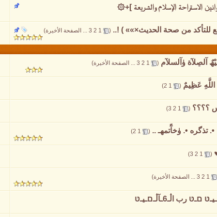
وانين الاستراحة الإسلام والشريعة ]+۞
قع للتأكد من صحة الحديث×»» ) !..
‏
(
1
2
3
...
الصفحة الأخيرة
)
ٌ آلڝلآة ۈآلسلآم
‏
(
1
2
3
...
الصفحة الأخيرة
)
َ اللَّهِ عَظِيمٌ
‏
)
2
1
(
س ؟؟؟؟
‏
)
3
2
1
(
 تذگره •. ۈخآًتمهـ ..
‏
)
2
1
(
‏
)
3
2
1
(
1
2
3
...
الصفحة الأخيرة
)
טּ رب اڷـ6ـآڷـםـيـטּ