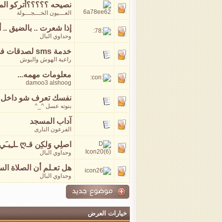
نصيحه ؟؟؟؟؟أتركو المنتد
العـــيون الخـــجـــولة
إذا شعرت .. بالضيق .. أ
وحداوي البال
خدمة sms لصدقات في شهر رمضان تسهل لك حياتك
راعية الهوش والبوش
معلومات مهمه...
damoo3 alshoog
نفسك تعرف شو داخل الك
بنوته عسل ^_^
آداب المسجد
الفرعون النارى
اصلِي وَلكِن قـღ ـلـِبـَي لآيَـخْشَع ..
وحداوي البال
هل تعـلم أن الصلاة الس
وحداوي البال
خيارات العرض