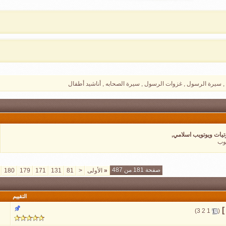
 , سيرة الرسول , غزوات الرسول , سيرة الصحابه , أناشيد أطفال
يات ويوتويب اسلامي,
يوب
صفحة 181 من 487
«
الأولى
<
81
131
171
179
180
التقييم
]
‏
)
3
2
1
(