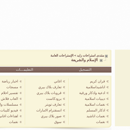
منتدى استراحات زايد
>
الإستراحات العامة
الإسلام والشريعة
التسجيل
التعليمـــات
قران كريم
اغاني
اخبار رياضة
اناشيداسلامية
تعارف بلاك بيري
مسجات
ادعية واذكار ورقية
قروبات بلاك بيري
تفسير احلام
ديبيات اسلامية
برودكاست
العاب فلاش
نغمات اسلامية
تعارف تويتر
مسلسلات واف
اذكار المسلم
انسقترام الامارات
فيديو كليبات
نغمات اناشيد
صور بلاك بيري
اهداءات اغان
نغمات
سوق
نغمات