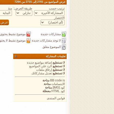
عرض المواضيع من 2701 إلى 2715 من 7294
ترتيب حسب
طريقة العرض:
منذ
الاختصار
مشاركات جديدة
موضوع نشيط يحتوي 
لا توجد مشاركات جديدة
موضوع نشيط لا يحتو
الموضوع مغلق
تعليمات المشاركة
لا تستطيع
إضافة مواضيع جديدة
لا تستطيع
الرد على المواضيع
لا تستطيع
إرفاق ملفات
لا تستطيع
تعديل مشاركاتك
is
BB code
متاحة
الابتسامات
متاحة
كود [IMG]
متاحة
كود HTML
معطلة
قوانين المنتدى