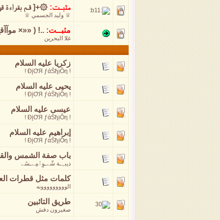
مثبــت:
۞+[ قـم بقـراءة ق
♕ وليد الجسمي ♕
مثبــت:
..! ( ««× موآآ
غلا البحرين
زكريا عليه السلام
! ĐįƠЯ ƒάṦђịǑη !
يحيى عليه السلام
! ĐįƠЯ ƒάṦђịǑη !
عيسى عليه السلام
! ĐįƠЯ ƒάṦђịǑη !
إبراهيم عليه السلام
! ĐįƠЯ ƒάṦђịǑη !
باب صفة الشمس والقمر (
ذيبہـة شّےـوِٱمِےـسًے
كلمات مثل قطرات ال
الووووووووونه
طريق التائبين
صغيرون دفش