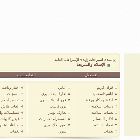
منتدى استراحات زايد
>
الإستراحات العامة
الإسلام والشريعة
التسجيل
التعليمـــات
قران كريم
اغاني
اخبار رياضة
اناشيداسلامية
تعارف بلاك بيري
مسجات
ادعية واذكار ورقية
قروبات بلاك بيري
تفسير احلام
ديبيات اسلامية
برودكاست
العاب فلاش
نغمات اسلامية
تعارف تويتر
مسلسلات واف
اذكار المسلم
انسقترام الامارات
فيديو كليبات
نغمات اناشيد
صور بلاك بيري
اهداءات اغان
نغمات
سوق
نغمات