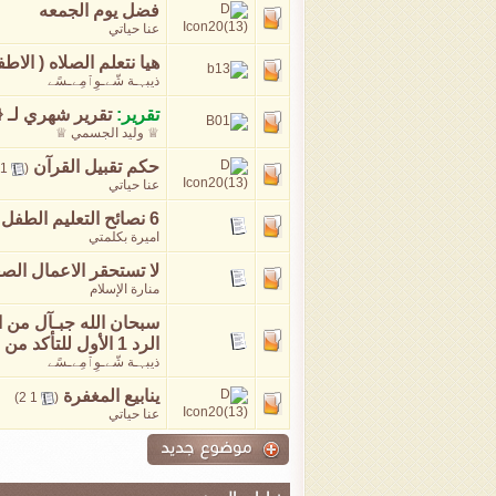
فضل يوم الجمعه
عنا حياتي
هيا نتعلم الصلاه ( الاطف
ذيبہـة شّےـوِٱمِےـسًے
تقرير:
تقرير شهري لـ ۞ 
♕ وليد الجسمي ♕
حكم تقبيل القرآن
‏
1
(
عنا حياتي
6 نصائح التعليم الطفل الصيام
اميرة بكلمتي
لا تستحقر الاعمال الص
منارة الإسلام
سبحان الله جبـآل من الحسنات
الرد 1 الأول للتأكد من صحة الموضوع
ذيبہـة شّےـوِٱمِےـسًے
ينابيع المغفرة
‏
)
2
1
(
عنا حياتي