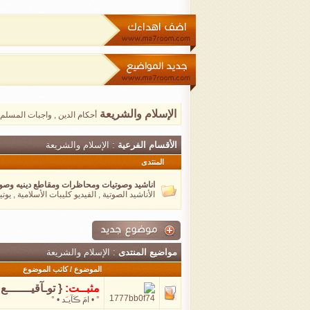
الإسلام والشريعة
أحكام الدين , واجبات المسلم
الأقسام الفرعية
: الإسلام والشريعة
المنتدى
اناشيد وصوتيات ومحاظرات ومقاطع دينيه وصوت
الأناشيد الصوتية , الفيديو كليبات الأسلامية , يوت
مواضيع المنتدى
: الإسلام والشريعة
الموضوع
/
كاتب الموضوع
مثبــت:
{ توـآقيـــــــع 
° • امَ ڪَآيـَد • °