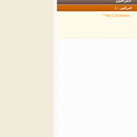
المراقبين
المراقبين : 1
мѕ.ѠяЭǝиѕԋ™