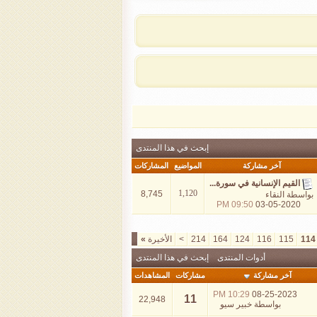
إبحث في هذا المنتدى
آخر مشاركة
المواضيع
المشاركات
القيم الإنسانية في سورة...
1,120
8,745
بواسطة
النقاء
09:50 PM
03-05-2020
114
115
116
124
164
214
>
الأخيرة
»
أدوات المنتدى
إبحث في هذا المنتدى
آخر مشاركة
مشاركات
المشاهدات
10:29 PM
08-25-2023
11
22,948
بواسطة
خبير سيو