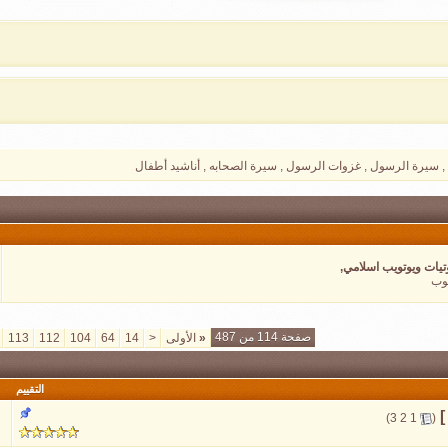
 , سيرة الرسول , غزوات الرسول , سيرة الصحابه , أناشيد أطفال
يات ويوتويب اسلامي,
يوب
صفحة 114 من 487
«
الأولى
<
14
64
104
112
113
التقييم
]
‏
)
3
2
1
(