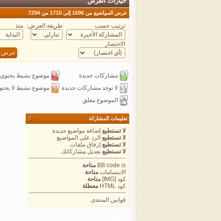
خيارات العرض
عرض المواضيع من 1696 إلى 1710 من 7294
ترتيب حسب
طريقة العرض:
منذ
الاختصار
مشاركات جديدة
موضوع نشيط يحتوي 
لا توجد مشاركات جديدة
موضوع نشيط لا يحتو
الموضوع مغلق
تعليمات المشاركة
لا تستطيع
إضافة مواضيع جديدة
لا تستطيع
الرد على المواضيع
لا تستطيع
إرفاق ملفات
لا تستطيع
تعديل مشاركاتك
is
BB code
متاحة
الابتسامات
متاحة
كود [IMG]
متاحة
كود HTML
معطلة
قوانين المنتدى