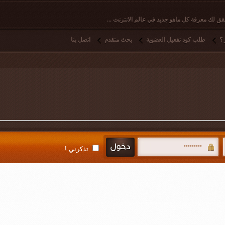
ق لك معرفة كل ماهو جديد في عالم الانترنت ...
؟
طلب كود تفعيل العضوية
بحث متقدم
اتصل بنا
تذكرني !