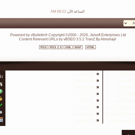
الساعة الآن
08:22 AM
Powered by vBulletin® Copyright ©2000 - 2026, Jelsoft Enterprises Ltd.
Content Relevant URLs by
vBSEO
3.5.2
TranZ By Almuhajir
RSS
RSS 2.0
XML
MAP
HTML
سيارات للبيع
اناشيد اسلامية
ارقام سيارات
نغمات اناشيد
ارقام هواتف
نغمات اسلامية
هواتف للبيع
ادعية اسلامية
حيوانات للبيع
رقية شرعية
قوارب ويخوت للبيع
قران كريم
ملابس واكسسوارات
ديبيات اسلامية
ساعات ومجوهرات
اذكار المسلم