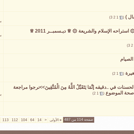
ال )
‏
)
3
2
1
(
ب
استراحه الإسلام والشريعة ۞ ♕ ديـسمبــر 2011 ♕
ب
)
3
2
غيرة
‏
)
2
1
(
 في ..دقيقه إنَّمَا يَتَقَبَّلُ اللَّهُ مِنَ الْمُتَّقِينَ>>نرجوا مراجعة
‏
)
2
1
(
ب
صفحة 114 من 487
«
الأولى
<
14
64
104
112
113