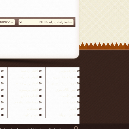
تعارف تويتر
اخبار رياضية
تعارف بلاك بيري
اخبار الامارات
قروبات بلاك بيري
اخبار ريال مدريد
صور بلاك بيري
اخبار برشلونه
برودكاست
العاب فلاش
نغمات
مسلسلات وافلام
اغاني
مسجات
اغاني للهواتف
فيديو كليبات