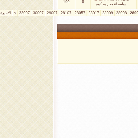
0
190
بواسطة
محروم.كوم
280
28008
28009
28017
28057
28107
29007
30007
33007
>
الأخيرة