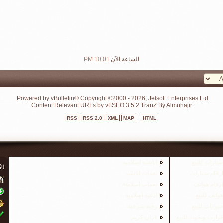
الساعة الآن
10:01 PM
Powered by vBulletin® Copyright ©2000 - 2026, Jelsoft Enterprises Ltd.
Content Relevant URLs by
vBSEO
3.5.2
TranZ By Almuhajir
RSS
RSS 2.0
XML
MAP
HTML
سيارات للبيع
اناشيد اسلامية
ارقام سيارات
نغمات اناشيد
ارقام هواتف
نغمات اسلامية
هواتف للبيع
ادعية اسلامية
حيوانات للبيع
رقية شرعية
قوارب ويخوت للبيع
قران كريم