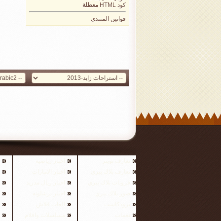
كود HTML
معطلة
قوانين المنتدى
تعارف تويتر
اخبار رياضية
تعارف بلاك بيري
اخبار الامارات
قروبات بلاك بيري
اخبار ريال مدريد
صور بلاك بيري
اخبار برشلونه
برودكاست
العاب فلاش
نغمات
مسلسلات وافلام