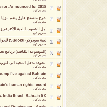
Resort Announced for 2018
محروم.كوم
شرح متصفح خارق يضم مزايا ل
محروم.كوم
أمل الشعوب اللعبة الاكتر تميز
محروم.كوم
لعبة سودوكو (Sudoku) للجوال من امتع العاب الالعاز والذكاء
محروم.كوم
(الموسوعة الثقافية) برنامج ي
محروم.كوم
انشودة تدخل المحبة الى قلوب ا
محروم.كوم
 pump five against Bahrain
محروم.كوم
rain's human rights record
محروم.كوم
: India thrash Bahrain 5-0
محروم.كوم
egional Dominance – Analy