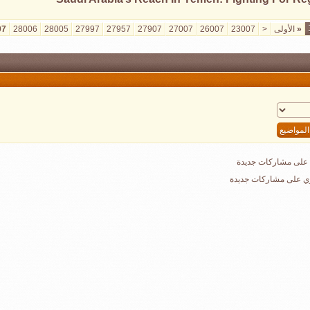
«
الأولى
<
23007
26007
27007
27907
27957
27997
28005
28006
07
على مشاركات جديدة
ي على مشاركات جديدة