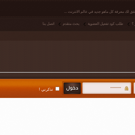
ق لك معرفة كل ماهو جديد في عالم الانترنت ...
؟
طلب كود تفعيل العضوية
بحث متقدم
اتصل بنا
تذكرني !