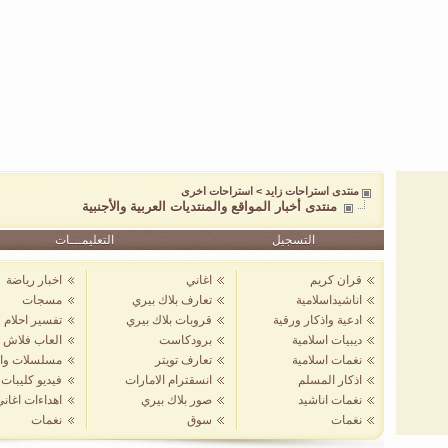
منتدى استراحات زايد
>
استراحات اخرى
منتدى أخبار المواقع والمنتديات العربية والأجنبية
التسجيل
التعليمـــات
قران كريم
اغاني
اخبار رياضة
اناشيداسلامية
تعارف بلاك بيري
مسجات
ادعية واذكار ورقية
قروبات بلاك بيري
تفسير احلام
ديبيات اسلامية
برودكاست
العاب فلاش
نغمات اسلامية
تعارف تويتر
مسلسلات واف
اذكار المسلم
انسقترام الامارات
فيديو كليبات
نغمات اناشيد
صور بلاك بيري
اهداءات اغان
نغمات
سوق
نغمات