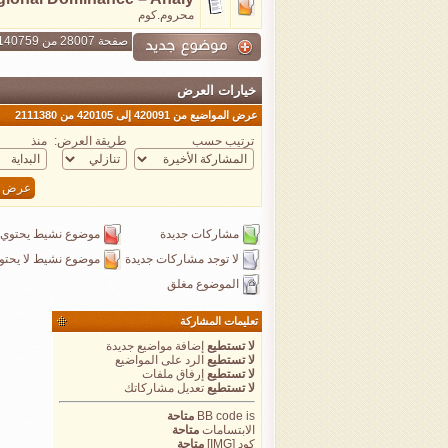
محروم.كوم
صفحة 28007 من 140759
خيارات العرض
عرض المواضيع من 420091 إلى 420105 من 2111380
ترتيب حسب
طريقة العرض:
منذ
مشاركات جديدة
موضوع نشيط يحتوي 
لا توجد مشاركات جديدة
موضوع نشيط لا يحتو
الموضوع مغلق
تعليمات المشاركة
لا تستطيع
إضافة مواضيع جديدة
لا تستطيع
الرد على المواضيع
لا تستطيع
إرفاق ملفات
لا تستطيع
تعديل مشاركاتك
is
BB code
متاحة
الابتسامات
متاحة
كود [IMG]
متاحة