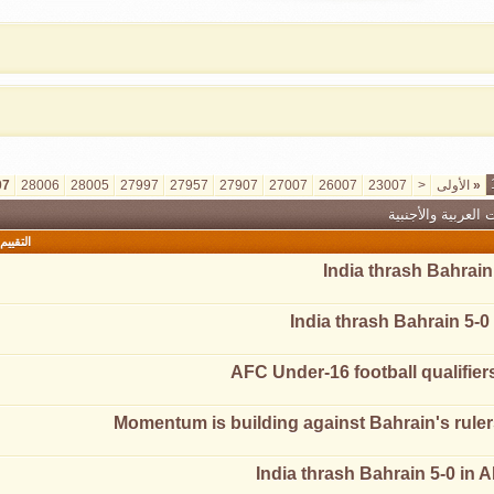
«
الأولى
<
23007
26007
27007
27907
27957
27997
28005
28006
07
العربية والأجنبية
التقييم
India thrash Bahrain
India thrash Bahrain 5-0
AFC Under-16 football qualifiers
Momentum is building against Bahrain's ruler
India thrash Bahrain 5-0 in A