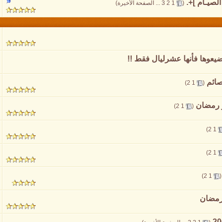
لصيـام ]+.
‏
(
1
2
3
...
الصفحة الأخيرة
)
اتضيعوها فأنها عشرليال فقط !!
‏
)
2
1
(
‏
)
2
1
(
)
2
1
)
2
1
)
2
1
(
رمضان
‏