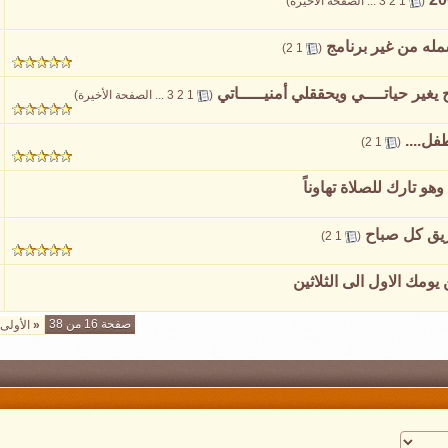
(
1
2
3
...
الصفحة الأخيرة
)
مله من غير برنامج
‏
)
2
1
(
يغير حياتــــي ويحققلي أمنيـــــاتي
‏
(
1
2
3
...
الصفحة الأخيرة
)
ل....
‏
)
2
1
(
 تارك للصلاة تهاوناً
‏
)
2
1
(
ومك الاول الى الثلاثين
صفحة 16 من 38
«
الأولى