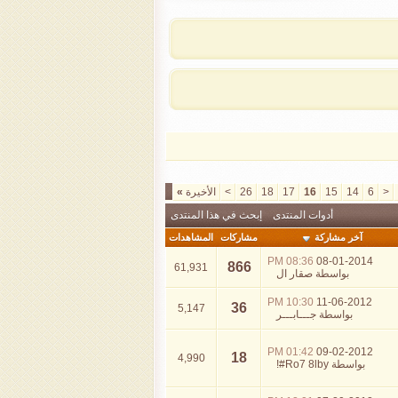
<
6
14
15
16
17
18
26
>
الأخيرة
»
أدوات المنتدى
إبحث في هذا المنتدى
آخر مشاركة
مشاركات
المشاهدات
08:36 PM
08-01-2014
866
61,931
بواسطة
صقار ال
10:30 PM
11-06-2012
36
5,147
بواسطة
جـــابـــر
01:42 PM
09-02-2012
18
4,990
بواسطة
Ro7 8lby#!