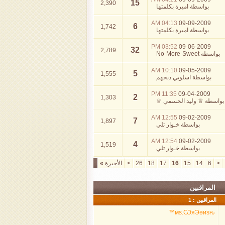
15
2,390
بواسطة
اميرة بكلمتها
04:13 AM
09-09-2009
6
1,742
بواسطة
اميرة بكلمتها
03:52 PM
09-06-2009
32
2,789
بواسطة
No-More-Sweet
10:10 AM
09-05-2009
5
1,555
بواسطة
اسلوبي ذبحهم
11:35 PM
09-04-2009
2
1,303
بواسطة
♕ وليد الجسمي ♕
12:55 AM
09-02-2009
7
1,897
بواسطة
خـوار تلي
12:54 AM
09-02-2009
4
1,519
بواسطة
خـوار تلي
<
6
14
15
16
17
18
26
>
الأخيرة
»
المراقبين
المراقبين : 1
мѕ.ѠяЭǝиѕԋ™