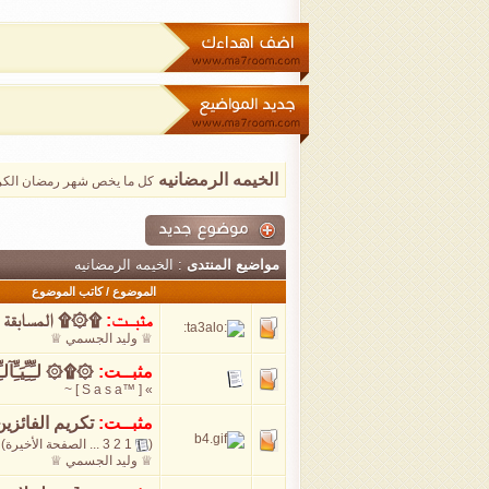
الخيمه الرمضانيه
كل ما يخص شهر رمضان الكر
مواضيع المنتدى
: الخيمه الرمضانيه
الموضوع
/
كاتب الموضوع
مثبــت:
۩۞۩ المسابقة ال
♕ وليد الجسمي ♕
مثبــت:
۞۩۞ لـِِّـِِّيَـِِّآلـ
» [ ™S a s a ] ~
مثبــت:
تكريم الفائزين 
(
1
2
3
...
الصفحة الأخيرة
)
♕ وليد الجسمي ♕