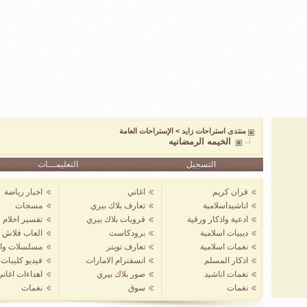
منتدى استراحات زايد
>
الإستراحات العامة
الخيمه الرمضانيه
التسجيل
التعليمـــات
قران كريم
اغاني
اخبار رياضة
اناشيداسلامية
تعارف بلاك بيري
مسجات
ادعية واذكار ورقية
قروبات بلاك بيري
تفسير احلام
ديبيات اسلامية
برودكاست
العاب فلاش
نغمات اسلامية
تعارف تويتر
مسلسلات واف
اذكار المسلم
انسقترام الامارات
فيديو كليبات
نغمات اناشيد
صور بلاك بيري
اهداءات اغان
نغمات
سوق
نغمات