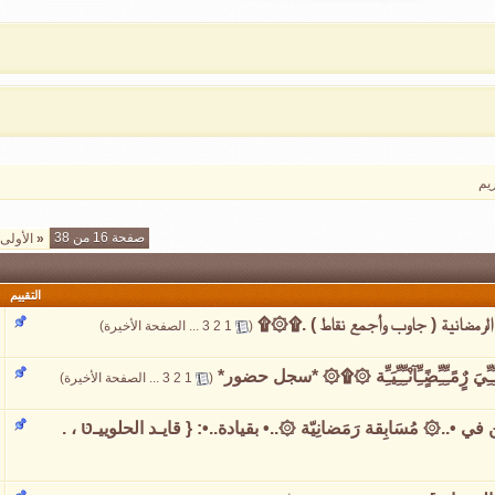
يم
صفحة 16 من 38
«
الأولى
التقييم
رمضانية ( جاوب وأجمع نقاط ) .۩۞۩
‏
(
1
2
3
...
الصفحة الأخيرة
)
ِِّـِِّيَ رٌٍمًـِِّـِِّضًٍـِِّآنْـِِّـِِّيَـِِّة ۞۩۞ *سجل حضور*
‏
(
1
2
3
...
الصفحة الأخيرة
)
في •..۞ مُسَابِقة رَمَضانِيّة ۞..• بقيادة..•: { قايـد الحلوييـטּ ، .