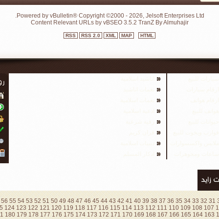
Powered by vBulletin® Copyright ©2000 - 2026, Jelsoft Enterprises Ltd.
Content Relevant URLs by
vBSEO
3.5.2
TranZ By Almuhajir
RSS
RSS 2.0
XML
MAP
HTML
سيارات للبيع
اناشيد اسلامية
ارقام سيارات
نغمات اناشيد
ارقام هواتف
نغمات اسلامية
هواتف للبيع
ادعية اسلامية
حيوانات للبيع
رقية شرعية
قوارب ويخوت للبيع
قران كريم
ملابس واكسسوارات
ديبيات اسلامية
ساعات ومجوهرات
اذكار المسلم
56
55
54
53
52
51
50
49
48
47
46
45
44
43
42
41
40
39
38
37
36
35
34
33
32
31
5
124
123
122
121
120
119
118
117
116
115
114
113
112
111
110
109
108
107
1
1
180
179
178
177
176
175
174
173
172
171
170
169
168
167
166
165
164
163