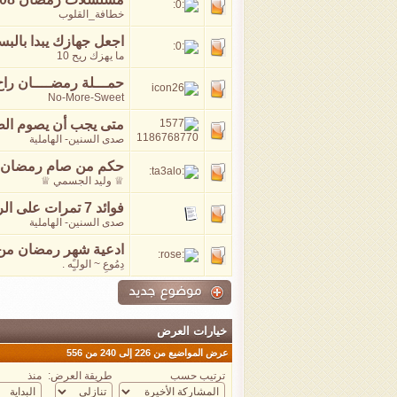
خطافة_القلوب
اجعل جهازك يبدا بالبس
ما يهزك ريح 10
حمـــلة رمضــــان راح 
No-More-Sweet
متى يجب أن يصوم الطف
صدى السنين- الهاملية
حكم من صام رمضان وهو
♕ وليد الجسمي ♕
فوائد 7 تمرات على الريق كل صباح
صدى السنين- الهاملية
ادعية شهر رمضان من ي
دِمُوعِ ~ الولـًٍه .
خيارات العرض
عرض المواضيع من 226 إلى 240 من 556
ترتيب حسب
طريقة العرض:
منذ