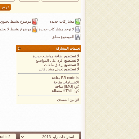
مشاركات جديدة
موضوع نشيط يحتوي 
لا توجد مشاركات جديدة
موضوع نشيط لا يحتو
الموضوع مغلق
تعليمات المشاركة
لا تستطيع
إضافة مواضيع جديدة
لا تستطيع
الرد على المواضيع
لا تستطيع
إرفاق ملفات
لا تستطيع
تعديل مشاركاتك
is
BB code
متاحة
الابتسامات
متاحة
كود [IMG]
متاحة
كود HTML
معطلة
قوانين المنتدى