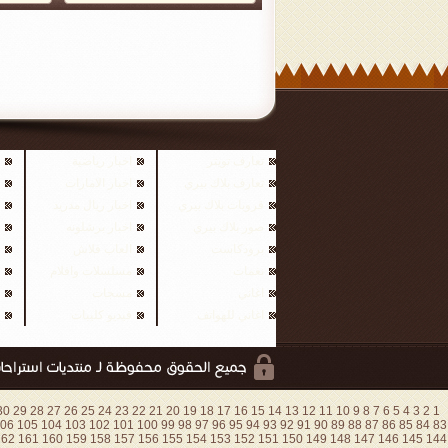
تعارف تويتر
اخبار رياضية
تعارف بلاك بيري
اخبار الامارات
قروبات بلاك بيري
اخبار ريال مدريد
صور بلاك بيري
اخبار برشلونه
برودكاست
العاب فلاش
نغمات
مسلسلات وافلام
اغاني
مسجات
اغاني للهواتف
فيديو كليبات
30
29
28
27
26
25
24
23
22
21
20
19
18
17
16
15
14
13
12
11
10
9
8
7
6
5
4
3
2
1
06
105
104
103
102
101
100
99
98
97
96
95
94
93
92
91
90
89
88
87
86
85
84
83
162
161
160
159
158
157
156
155
154
153
152
151
150
149
148
147
146
145
144