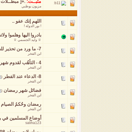
مثبــت:
.+[ مبطــلات ا
مزيون بوظبي
اللهم إنك عفو ..
! نور الدولة !
بادروا اليها وهلموا ول
♕ وليد الجسمي ♕
7- ما ورد من تحذير للصائم
ابن الفخر
4 - التأهُب لقدوم شهر رمضان
ابن الفخر
8- الدعاء عند الفطر
‏
(
ابن الفخر
فضائل شهر رمضان
‏
(
ابن الفخر
رمضان وحُكمُ الصيام
‏
ابن الفخر
أوضاع المسلمين في 
saliha123
مسلسلات رمضان 2008