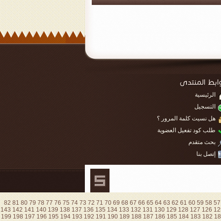
الرئيسية
التسجيل
هل نسيت كلمة المرور ؟
طلب كود تفعيل العضوية
بحث متقدم
إتصل بنا
82
81
80
79
78
77
76
75
74
73
72
71
70
69
68
67
66
65
64
63
62
61
60
59
58
57
143
142
141
140
139
138
137
136
135
134
133
132
131
130
129
128
127
126
12
199
198
197
196
195
194
193
192
191
190
189
188
187
186
185
184
183
182
18